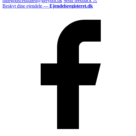
hittegodscentralen@greydot.dk
Send feedback ⚠
Beskyt dine ejendele —
Ejendelsregisteret.dk