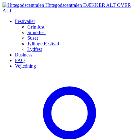
Spring
Hittegodscentralen
DÆKKER ALT OVER
til
ALT
indhold
Festivaller
Grimfest
Smukfest
Suset
Jyllinge Festival
Lydfest
Business
FAQ
Vejledning