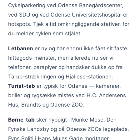
Cykelparkering ved Odense Banegårdscenter,
ved SDU og ved Odense Universitetshospital er
hotspots. Tjek altid omkringliggende stativer, før
du melder cyklen som stjålet.
Letbanen
er ny og har endnu ikke fået sit faste
hittegods-mønster, men allerede nu ser vi
telefoner, paraplyer og handsker dukke op fra
Tarup-strækningen og Hjallese-stationen.
Turist-tab
er typisk for Odense — kameraer,
briller og rygsække mistes ved H.C. Andersens
Hus, Brandts og Odense ZOO.
Børne-tab
sker hyppigt i Munke Mose, Den
Fynske Landsby og på Odense ZOOs legeplads.
Fyns Politi i Hans Mules Gade modtager