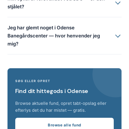
stjålet?
Jeg har glemt noget i Odense
Banegårdscenter — hvor henvender jeg
mig?
SØG ELLER OPRET
Find dit hittegods i Odense
Browse aktuelle fund, opret tabt-opslag eller
efterlys det du har mistet — gratis.
Browse alle fund