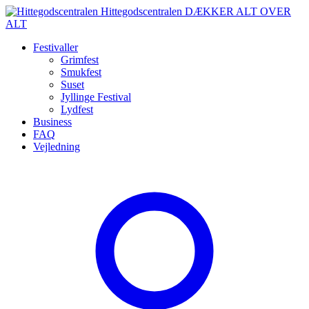
Spring
Hittegodscentralen
DÆKKER ALT OVER
til
ALT
indhold
Festivaller
Grimfest
Smukfest
Suset
Jyllinge Festival
Lydfest
Business
FAQ
Vejledning