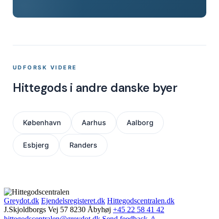
UDFORSK VIDERE
Hittegods i andre danske byer
København
Aarhus
Aalborg
Esbjerg
Randers
Greydot.dk
Ejendelsregisteret.dk
Hittegodscentralen.dk
J.Skjoldborgs Vej 57 8230 Åbyhøj
+45 22 58 41 42
hittegodscentralen@greydot.dk
Send feedback ⚠