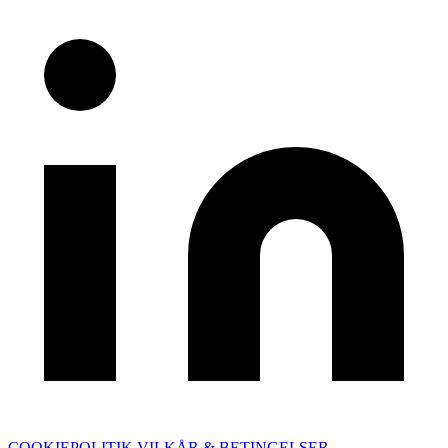
COOKIEPOLITIK
VILKÅR & BETINGELSER