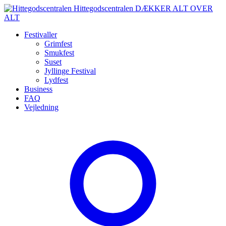
Spring
Hittegodscentralen
DÆKKER ALT OVER
til
ALT
indhold
Festivaller
Grimfest
Smukfest
Suset
Jyllinge Festival
Lydfest
Business
FAQ
Vejledning