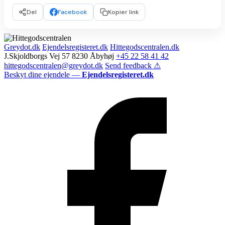
Del
Facebook
Kopier link
Greydot.dk
Ejendelsregisteret.dk
Hittegodscentralen.dk
J.Skjoldborgs Vej 57 8230 Åbyhøj
+45 22 58 41 42
hittegodscentralen@greydot.dk
Send feedback ⚠
Beskyt dine ejendele —
Ejendelsregisteret.dk