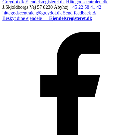
Greydot.dk
Ejendelsregisteret.dk
Hittegodscentralen.dk
J.Skjoldborgs Vej 57 8230 Åbyhøj
+45 22 58 41 42
hittegodscentralen@greydot.dk
Send feedback ⚠
Beskyt dine ejendele —
Ejendelsregisteret.dk