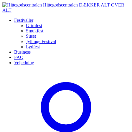
Spring
Hittegodscentralen
DÆKKER ALT OVER
til
ALT
indhold
Festivaller
Grimfest
Smukfest
Suset
Jyllinge Festival
Lydfest
Business
FAQ
Vejledning