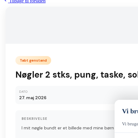
Tilbage til forsiden
Tabt genstand
Nøgler 2 stks, pung, taske, sol
DATO
27. maj 2026
Vi br
BESKRIVELSE
Vi bruge
I mit nøgle bundt er et billede med mine børn på, der sidde