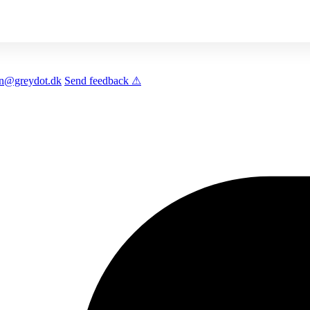
len@greydot.dk
Send feedback ⚠