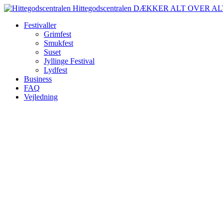
Spring
Hittegodscentralen
DÆKKER ALT OVER AL
til
Festivaller
indhold
Grimfest
Smukfest
Suset
Jyllinge Festival
Lydfest
Business
FAQ
Vejledning