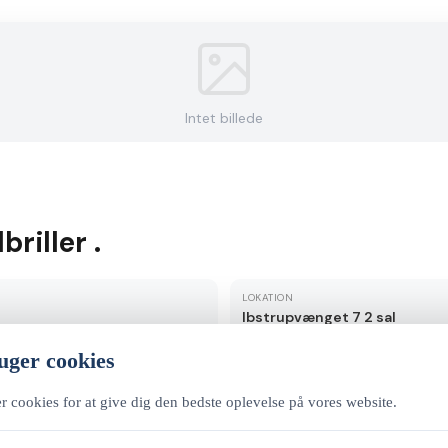
Intet billede
briller .
LOKATION
Ibstrupvænget 7 2 sal
uger cookies
r cookies for at give dig den bedste oplevelse på vores website.
r i en stol de er 3 og 1 år.