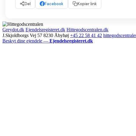
Del
Facebook
Kopier link
Greydot.dk
Ejendelsregisteret.dk
Hittegodscentralen.dk
J.Skjoldborgs Vej 57 8230 Åbyhøj
+45 22 58 41 42
hittegodscentra
Beskyt dine ejendele —
Ejendelsregisteret.dk