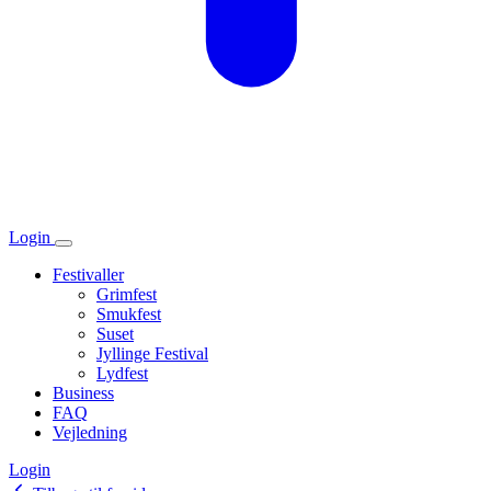
Login
Festivaller
Grimfest
Smukfest
Suset
Jyllinge Festival
Lydfest
Business
FAQ
Vejledning
Login