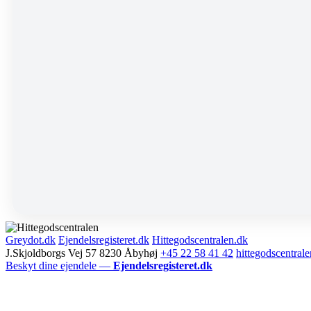
Greydot.dk
Ejendelsregisteret.dk
Hittegodscentralen.dk
J.Skjoldborgs Vej 57 8230 Åbyhøj
+45 22 58 41 42
hittegodscentra
Beskyt dine ejendele —
Ejendelsregisteret.dk