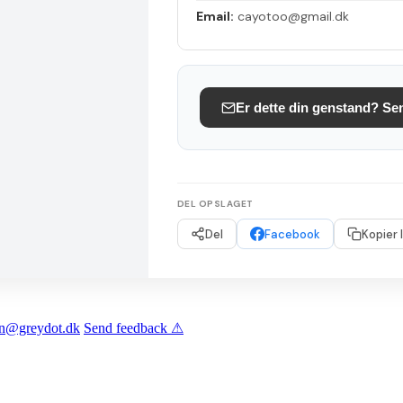
Email:
cayotoo@gmail.dk
Er dette din genstand? Se
DEL OPSLAGET
Del
Facebook
Kopier 
len@greydot.dk
Send feedback ⚠