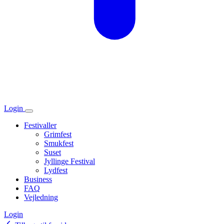
Login
Festivaller
Grimfest
Smukfest
Suset
Jyllinge Festival
Lydfest
Business
FAQ
Vejledning
Login