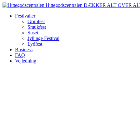
Spring
Hittegodscentralen
DÆKKER ALT OVER AL
til
Festivaller
indhold
Grimfest
Smukfest
Suset
Jyllinge Festival
Lydfest
Business
FAQ
Vejledning