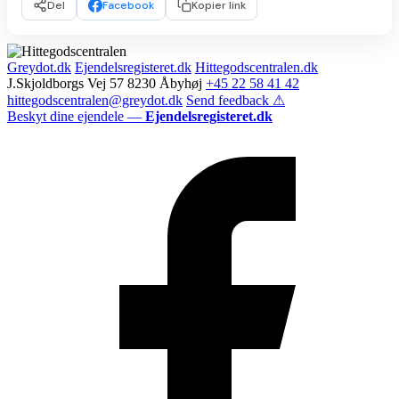
Del
Facebook
Kopier link
Greydot.dk
Ejendelsregisteret.dk
Hittegodscentralen.dk
J.Skjoldborgs Vej 57 8230 Åbyhøj
+45 22 58 41 42
hittegodscentralen@greydot.dk
Send feedback ⚠
Beskyt dine ejendele —
Ejendelsregisteret.dk