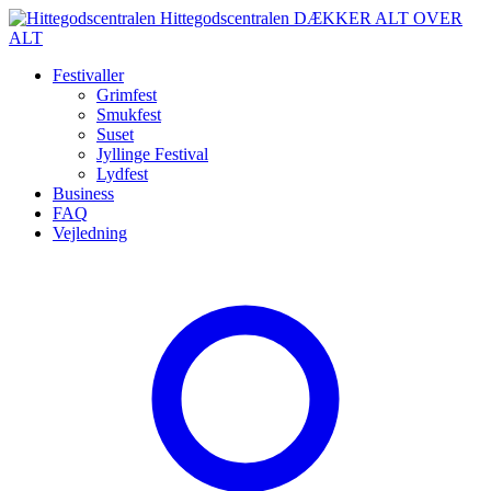
Spring
Hittegodscentralen
DÆKKER ALT OVER
til
ALT
indhold
Festivaller
Grimfest
Smukfest
Suset
Jyllinge Festival
Lydfest
Business
FAQ
Vejledning