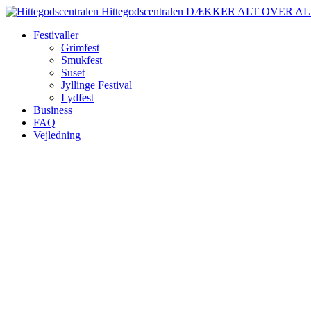
Spring
Hittegodscentralen
DÆKKER ALT OVER AL
til
Festivaller
indhold
Grimfest
Smukfest
Suset
Jyllinge Festival
Lydfest
Business
FAQ
Vejledning