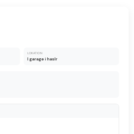
LOKATION
I garage i haslr