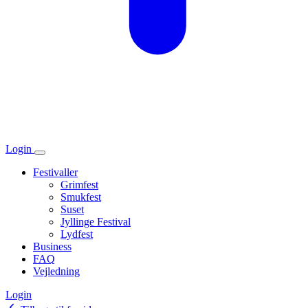
Login
Festivaller
Grimfest
Smukfest
Suset
Jyllinge Festival
Lydfest
Business
FAQ
Vejledning
Login