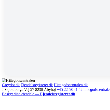
Greydot.dk
Ejendelsregisteret.dk
Hittegodscentralen.dk
J.Skjoldborgs Vej 57 8230 Åbyhøj
+45 22 58 41 42
hittegodscentra
Beskyt dine ejendele —
Ejendelsregisteret.dk