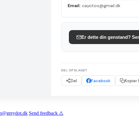
Email:
cayotoo@gmail.dk
Er dette din genstand? Se
DEL OPSLAGET
Del
Facebook
Kopier 
len@greydot.dk
Send feedback ⚠