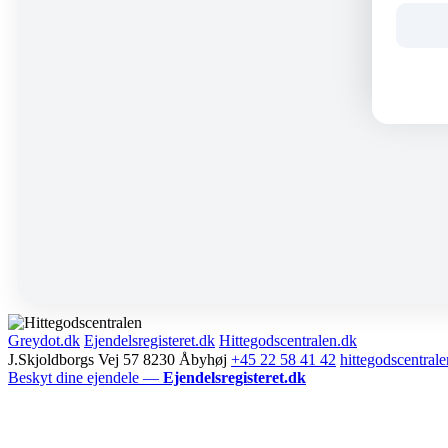
Greydot.dk
Ejendelsregisteret.dk
Hittegodscentralen.dk
J.Skjoldborgs Vej 57 8230 Åbyhøj
+45 22 58 41 42
hittegodscentra
Beskyt dine ejendele —
Ejendelsregisteret.dk