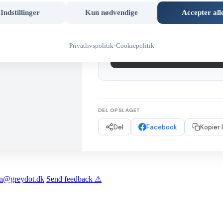
Email:
ju.rauchfuss@gmail.com
Indstillinger
Kun nødvendige
Accepter all
Privatlivspolitik
•
Cookiepolitik
Har du fundet denne gens
DEL OPSLAGET
Del
Facebook
Kopier 
len@greydot.dk
Send feedback ⚠