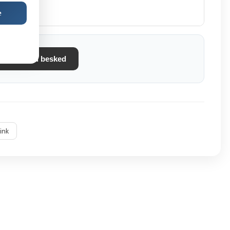
e
tand? Send besked
link