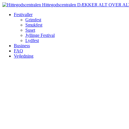
Spring
Hittegodscentralen
DÆKKER ALT OVER AL
til
Festivaller
indhold
Grimfest
Smukfest
Suset
Jyllinge Festival
Lydfest
Business
FAQ
Vejledning