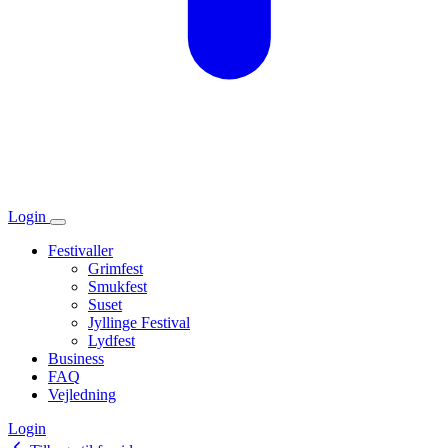
Login
Festivaller
Grimfest
Smukfest
Suset
Jyllinge Festival
Lydfest
Business
FAQ
Vejledning
Login