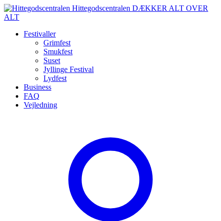
Spring
Hittegodscentralen
DÆKKER ALT OVER
til
ALT
indhold
Festivaller
Grimfest
Smukfest
Suset
Jyllinge Festival
Lydfest
Business
FAQ
Vejledning