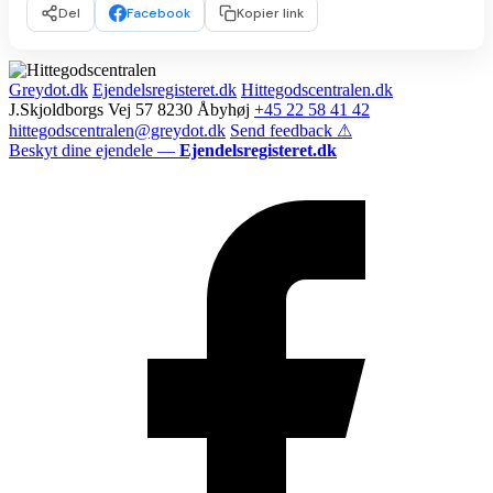
Del
Facebook
Kopier link
Greydot.dk
Ejendelsregisteret.dk
Hittegodscentralen.dk
J.Skjoldborgs Vej 57 8230 Åbyhøj
+45 22 58 41 42
hittegodscentralen@greydot.dk
Send feedback ⚠
Beskyt dine ejendele —
Ejendelsregisteret.dk