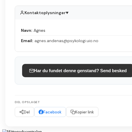
Kontaktoplysninger
▲
Navn:
Agnes
Email:
agnes.andenas@psykologi.uio.no
Har du fundet denne genstand? Send besked
DEL OPSLAGET
Del
Facebook
Kopier link