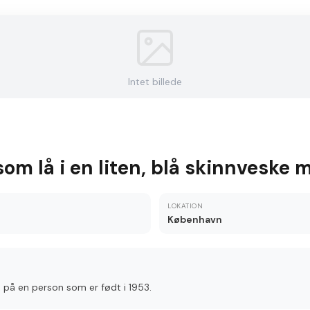
Intet billede
som lå i en liten, blå skinnveske
LOKATION
København
, på en person som er født i 1953.