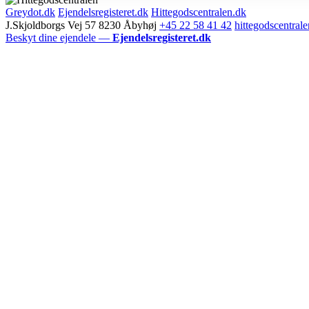
Greydot.dk
Ejendelsregisteret.dk
Hittegodscentralen.dk
J.Skjoldborgs Vej 57 8230 Åbyhøj
+45 22 58 41 42
hittegodscentra
Beskyt dine ejendele —
Ejendelsregisteret.dk