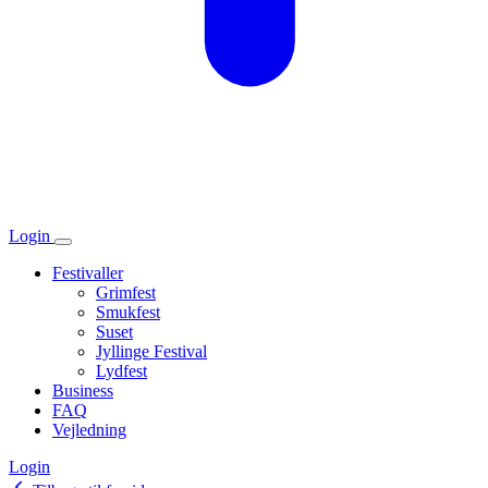
Login
Festivaller
Grimfest
Smukfest
Suset
Jyllinge Festival
Lydfest
Business
FAQ
Vejledning
Login