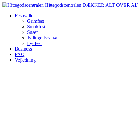
Spring
Hittegodscentralen
DÆKKER ALT OVER AL
til
Festivaller
indhold
Grimfest
Smukfest
Suset
Jyllinge Festival
Lydfest
Business
FAQ
Vejledning