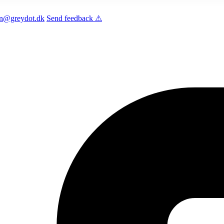
len@greydot.dk
Send feedback ⚠