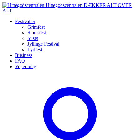
Spring
Hittegodscentralen
DÆKKER ALT OVER
til
ALT
indhold
Festivaller
Grimfest
Smukfest
Suset
Jyllinge Festival
Lydfest
Business
FAQ
Vejledning