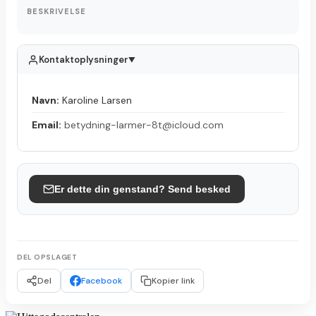
BESKRIVELSE
Kontaktoplysninger
▲
Navn:
Karoline Larsen
Email:
betydning-larmer-8t@icloud.com
Er dette din genstand? Send besked
DEL OPSLAGET
Del
Facebook
Kopier link