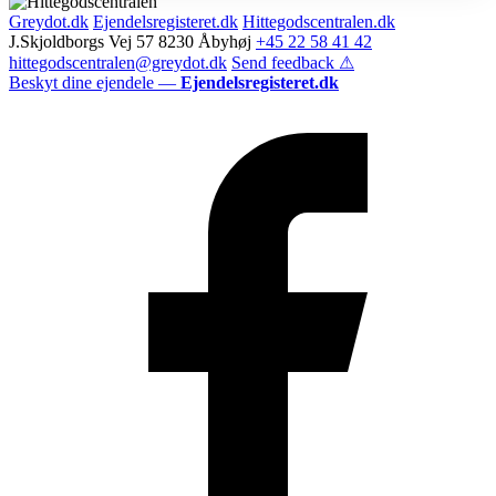
Greydot.dk
Ejendelsregisteret.dk
Hittegodscentralen.dk
J.Skjoldborgs Vej 57 8230 Åbyhøj
+45 22 58 41 42
hittegodscentralen@greydot.dk
Send feedback ⚠
Beskyt dine ejendele —
Ejendelsregisteret.dk